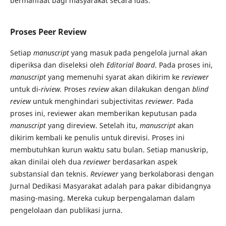
bermanfaat bagi masyarakat secara luas.
Proses Peer Review
Setiap
manuscript
yang masuk pada pengelola jurnal akan
diperiksa dan diseleksi oleh
Editorial Board
. Pada proses ini,
manuscript
yang memenuhi syarat akan dikirim ke
reviewer
untuk di-
riview.
Proses
review
akan dilakukan dengan
blind
review
untuk menghindari subjectivitas
reviewer.
Pada
proses ini, reviewer akan memberikan keputusan pada
manuscript
yang direview. Setelah itu,
manuscript
akan
dikirim kembali ke penulis untuk direvisi. Proses ini
membutuhkan kurun waktu satu bulan. Setiap manuskrip,
akan dinilai oleh dua
reviewer
berdasarkan aspek
substansial dan teknis.
Reviewer
yang berkolaborasi dengan
Jurnal Dedikasi Masyarakat adalah para pakar dibidangnya
masing-masing. Mereka cukup berpengalaman dalam
pengelolaan dan publikasi jurna.