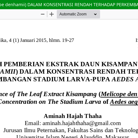
e denhamii) DALAM KONSENTRASI RENDAH TERHADAP PERKEMBAN