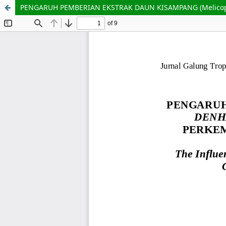
PENGARUH PEMBERIAN EKSTRAK DAUN KISAMPANG (Melicop