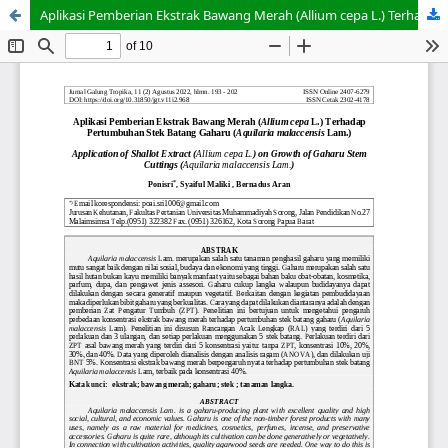
Aplikasi Pemberian Ekstrak Bawang Merah (Allium cepa L.) Terhadap Pertumbuhan Stek Batang Gaharu (Aquilaria malaccensis Lam.)