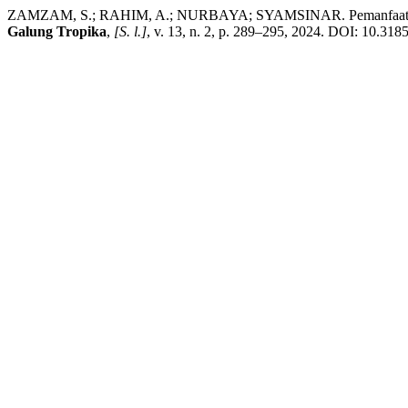
ZAMZAM, S.; RAHIM, A.; NURBAYA; SYAMSINAR. Pemanfaatan Bio
Galung Tropika
,
[S. l.]
, v. 13, n. 2, p. 289–295, 2024. DOI: 10.318