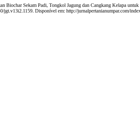
char Sekam Padi, Tongkol Jagung dan Cangkang Kelapa untuk Me
50/jgt.v13i2.1159. Disponível em: http://jurnalpertanianumpar.com/inde