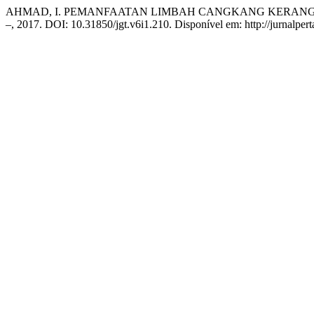
AHMAD, I. PEMANFAATAN LIMBAH CANGKANG KERANG DA
–, 2017. DOI: 10.31850/jgt.v6i1.210. Disponível em: http://jurnalper