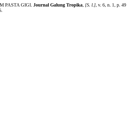
M PASTA GIGI.
Journal Galung Tropika
,
[S. l.]
, v. 6, n. 1, p. 49
6.