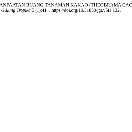
NI PEMANFAATAN RUANG TANAMAN KAKAO (THEOBRAMA C
 Galung Tropika
5 (1):41 -. https://doi.org/10.31850/jgt.v5i1.132.