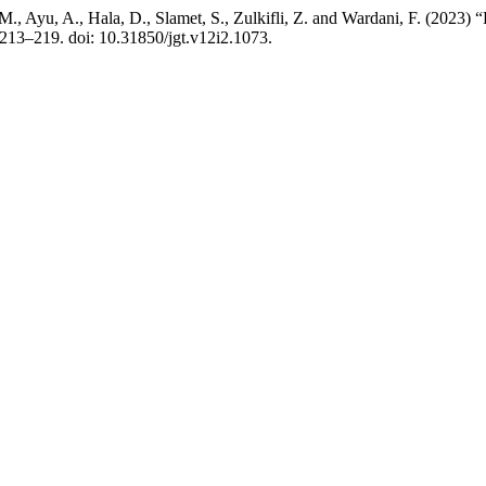
M., Ayu, A., Hala, D., Slamet, S., Zulkifli, Z. and Wardani, F. (2023
. 213–219. doi: 10.31850/jgt.v12i2.1073.