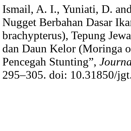
Ismail, A. I., Yuniati, D. a
Nugget Berbahan Dasar Ika
brachypterus), Tepung Jewaw
dan Daun Kelor (Moringa o
Pencegah Stunting”,
Journa
295–305. doi: 10.31850/jgt