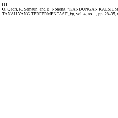
[1]
Q. Qadri, R. Semaun, and B. Nohong, “KANDUNGAN KA
TANAH YANG TERFERMENTASI”,
jgt
, vol. 4, no. 1, pp. 28–35,