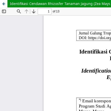
Identifikasi Cendawan Rhizosfer Tanaman Jagung (Zea Mays L