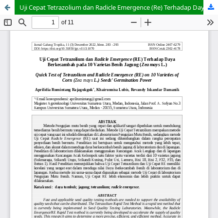
Uji Cepat Tetrazolium dan Radicle Emergence (Re) Terhadap Daya Berkecambah pada 10 Varietas Benih Jagung (Zea mays L.)