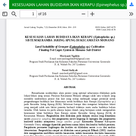
KESESUAIAN LAHAN BUDIDAYA IKAN KERAPU (Epinephelus sp.) SISTEM KERAMBA JARING APUNG DI KECAMATAN MONANO