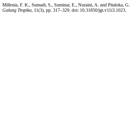
Millenia, F. K., Sumadi, S., Suminar, E., Nuraini, A. and Pitaloka
Galung Tropika
, 11(3), pp. 317–329. doi: 10.31850/jgt.v11i3.1023.