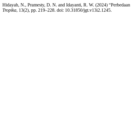
Hidayah, N., Pramesty, D. N. and Idayanti, R. W. (2024) “Perbeda
Tropika
, 13(2), pp. 219–228. doi: 10.31850/jgt.v13i2.1245.