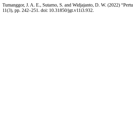
Tumanggor, J. A. E., Sutarno, S. and Widjajanto, D. W. (2022) “P
11(3), pp. 242–251. doi: 10.31850/jgt.v11i3.932.