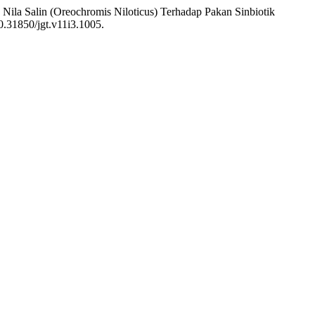
n Nila Salin (Oreochromis Niloticus) Terhadap Pakan Sinbiotik
10.31850/jgt.v11i3.1005.