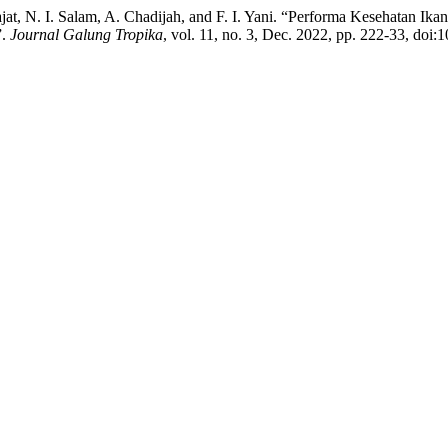
at, N. I. Salam, A. Chadijah, and F. I. Yani. “Performa Kesehatan Ika
”.
Journal Galung Tropika
, vol. 11, no. 3, Dec. 2022, pp. 222-33, doi: