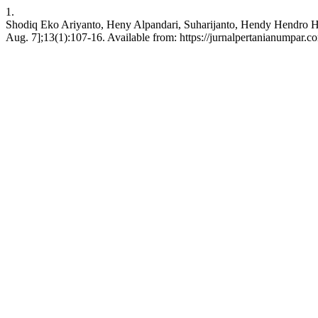
1.
Shodiq Eko Ariyanto, Heny Alpandari, Suharijanto, Hendy Hendro Ha
Aug. 7];13(1):107-16. Available from: https://jurnalpertanianumpar.co