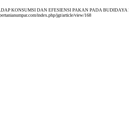
ADAP KONSUMSI DAN EFESIENSI PAKAN PADA BUDIDAYA IKAN
lpertanianumpar.com/index.php/jgt/article/view/168