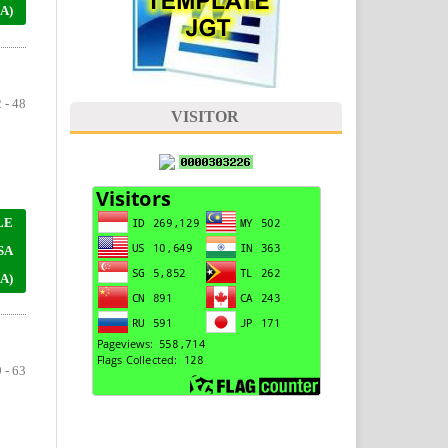
A)
 - 48
VISITOR
LE
SA
A)
 - 63