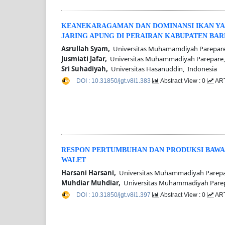
KEANEKARAGAMAN DAN DOMINANSI IKAN YA
JARING APUNG DI PERAIRAN KABUPATEN BAR
Asrullah Syam,
Universitas Muhamamdiyah Parepare
Jusmiati Jafar,
Universitas Muhammadiyah Parepare,
Sri Suhadiyah,
Universitas Hasanuddin, Indonesia
DOI : 10.31850/jgt.v8i1.383
Abstract View : 0
ART
RESPON PERTUMBUHAN DAN PRODUKSI BAWANG
WALET
Harsani Harsani,
Universitas Muhammadiyah Parepa
Muhdiar Muhdiar,
Universitas Muhammadiyah Parep
DOI : 10.31850/jgt.v8i1.397
Abstract View : 0
ART