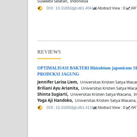
Sulawesi Selatan, Indonesia
DOI : 10.31850/jgt.v8i1.404
Abstract View : 0
ART
REVIEWS
OPTIMALISASI BAKTERI Rhizobium japonicu
PRODUKSI JAGUNG
Jennifer Larisa Liem,
Universitas Kristen Satya Waca
Briliani Ayu Arianita,
Universitas Kristen Satya Wac
Shinta Sugiarti,
Universitas Kristen Satya Wacana, I
Yoga Aji Handoko,
Universitas Kristen Satya Wacana,
DOI : 10.31850/jgt.v8i1.413
Abstract View : 0
ART