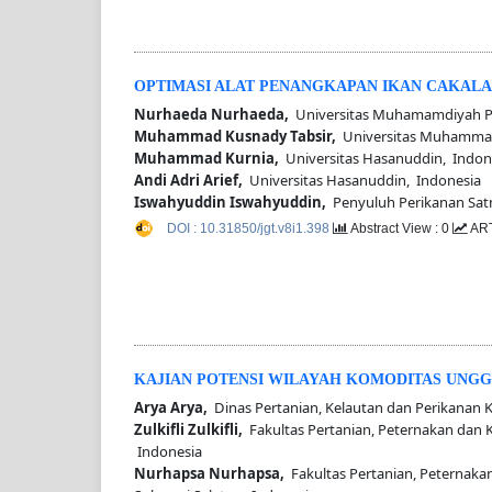
OPTIMASI ALAT PENANGKAPAN IKAN CAKALA
Nurhaeda Nurhaeda,
Universitas Muhamamdiyah Pa
Muhammad Kusnady Tabsir,
Universitas Muhammad
Muhammad Kurnia,
Universitas Hasanuddin, Indon
Andi Adri Arief,
Universitas Hasanuddin, Indonesia
Iswahyuddin Iswahyuddin,
Penyuluh Perikanan Sat
DOI : 10.31850/jgt.v8i1.398
Abstract View : 0
ART
KAJIAN POTENSI WILAYAH KOMODITAS UNGG
Arya Arya,
Dinas Pertanian, Kelautan dan Perikanan K
Zulkifli Zulkifli,
Fakultas Pertanian, Peternakan dan K
Indonesia
Nurhapsa Nurhapsa,
Fakultas Pertanian, Peternaka