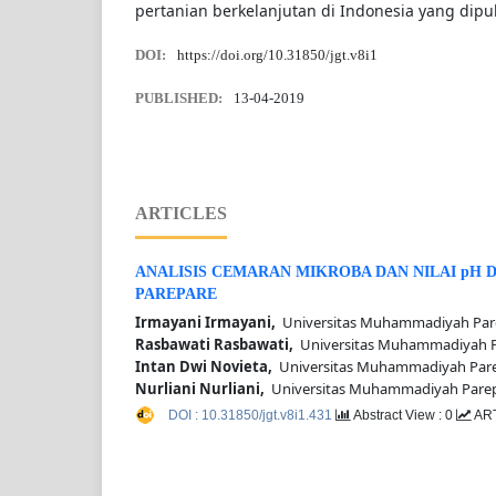
pertanian berkelanjutan di Indonesia yang dipub
DOI:
https://doi.org/10.31850/jgt.v8i1
PUBLISHED:
13-04-2019
ARTICLES
ANALISIS CEMARAN MIKROBA DAN NILAI pH 
PAREPARE
Irmayani Irmayani,
Universitas Muhammadiyah Pare
Rasbawati Rasbawati,
Universitas Muhammadiyah P
Intan Dwi Novieta,
Universitas Muhammadiyah Pare
Nurliani Nurliani,
Universitas Muhammadiyah Parep
DOI : 10.31850/jgt.v8i1.431
Abstract View : 0
ART