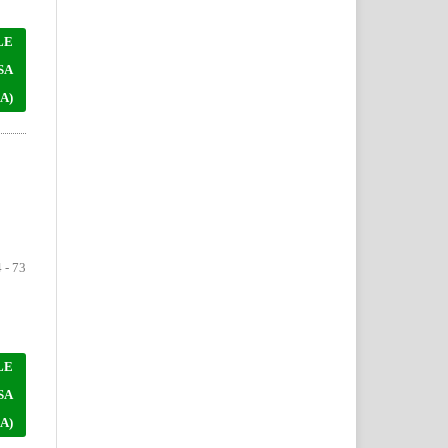
LE
SA
A)
 - 73
LE
SA
A)