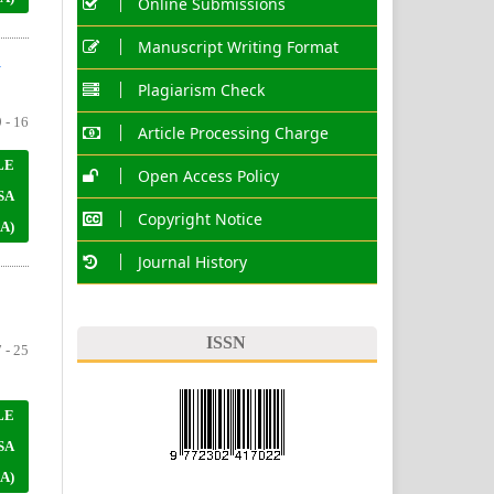
Online Submissions
Manuscript Writing Format
N
Plagiarism Check
 - 16
Article Processing Charge
LE
Open Access Policy
SA
Copyright Notice
A)
Journal History
ISSN
 - 25
LE
SA
A)