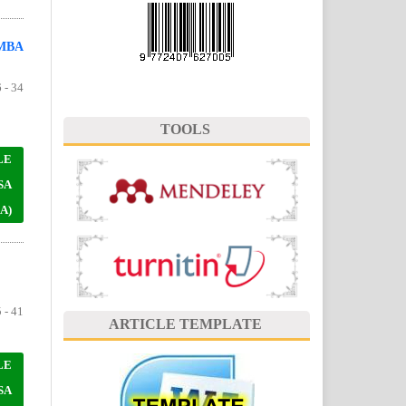
MBA
 - 34
TOOLS
LE
SA
A)
 - 41
ARTICLE TEMPLATE
LE
SA