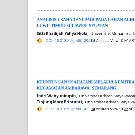
ANALISIS USAHA TANI PADI PADA LAHAN AL
LUWU TIMUR SULAWESI SELATAN
Sitti Khadijah Yahya Hiola,
Universitas Muhammadiy
DOI : 10.31850/jgt.v8i1.395
Abstract View : 0
ART
KEUNTUNGAN USAHATANI MELALUI KEMITRAA
KECAMATAN AMBARAWA, SEMARANG
Indri Wahyuningsih,
Universitas Kristen Satya Waca
Tinjung Mary Prihtanti,
Universitas Kristen Satya W
DOI : 10.31850/jgt.v8i1.411
Abstract View : 0
ART