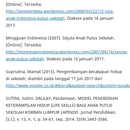
[Online]. Tersedia:
http://ayomerdeka.wordpress.com/2008/03/22/12-juta-
anak-indonesia-putus-sekolah
. Diakses pada 16 Januari
2017.
Mingguan Indonesia (2007). Sejuta Anak Putus Sekolah.
[Online]. Tersedia:
http://mingguanindonesia.wordpress.com/2007/09/14/sejuta-
anak-putus-sekolah
. Diakses pada 16 Januari 2017.
Supriatna, Mamat (2013). Pengembangan kecakapan hidup
di sekolah, diambil pada tanggal 17 Juli 2017 dari
http://www.google.co.id/#tbo=d&output=search&sclient=psya
SUTINI, Sutini; DAULAY, Pardamean. MODEL PENDIDIKAN
KETERAMPILAN HIDUP (LIFE SKILLS) BAGI ANAK PUTUS
SEKOLAH KORBAN LUMPUR LAPINDO. Jurnal Pendidikan,
[S.l.], v. 15, n. 1, p. 54-67, sep. 2014. ISSN 2443-3586.