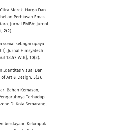
). Citra Merek, Harga Dan
belian Perhiasan Emas
ara. Jurnal EMBA: Jurnal
, 2(2).
ia soaial sebagai upaya
tif). Jurnal Himsyatech
l 13.57 WIB], 10(2).
an Identitas Visual Dan
f Art & Design, 5(3).
 Dari Bahan Kemasan,
Pengaruhnya Terhadap
zone Di Kota Semarang.
. Pemberdayaan Kelompok