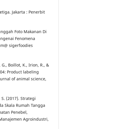
tiga. Jakarta : Penerbit
gunggah Foto Makanan Di
mengenai Fenomena
m@ sigerfoodies
 G., Boillot, K., Irion, R., &
004: Product labeling
urnal of animal science,
. S. (2017). Strategi
ada Skala Rumah Tangga
matan Penebel,
 Manajemen Agroindustri,