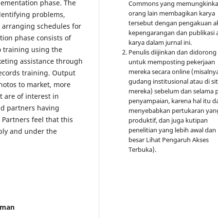
plementation phase. The
Commons yang memungkink
orang lain membagikan karya
dentifying problems,
tersebut dengan pengakuan a
 arranging schedules for
kepengarangan dan publikasi 
tion phase consists of
karya dalam jurnal ini.
 training using the
Penulis diijinkan dan didorong
keting assistance through
untuk memposting pekerjaan
mereka secara online (misalnya
ecords training. Output
gudang institusional atau di si
photos to market, more
mereka) sebelum dan selama 
 are of interest in
penyampaian, karena hal itu d
nd partners having
menyebabkan pertukaran yan
Partners feel that this
produktif, dan juga kutipan
penelitian yang lebih awal dan 
pply and under the
besar Lihat Pengaruh Akses
Terbuka).
irman