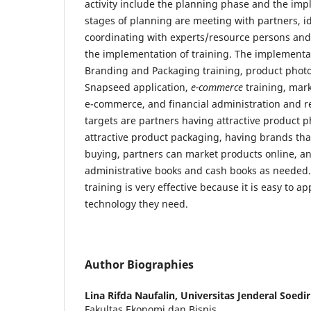
activity include the planning phase and the im
stages of planning are meeting with partners, i
coordinating with experts/resource persons and
the implementation of training. The implementa
Branding and Packaging training, product photo
Snapseed application,
e-commerce
training, mar
e-commerce, and financial administration and r
targets are partners having attractive product 
attractive product packaging, having brands that
buying, partners can market products online, a
administrative books and cash books as needed. 
training is very effective because it is easy to a
technology they need.
Author Biographies
Lina Rifda Naufalin,
Universitas Jenderal Soed
Fakultas Ekonomi dan Bisnis