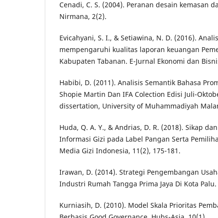
Cenadi, C. S. (2004). Peranan desain kemasan 
Nirmana, 2(2).
Evicahyani, S. I., & Setiawina, N. D. (2016). Anali
mempengaruhi kualitas laporan keuangan Peme
Kabupaten Tabanan. E-Jurnal Ekonomi dan Bisni
Habibi, D. (2011). Analisis Semantik Bahasa Pr
Shopie Martin Dan IFA Colection Edisi Juli-Oktob
dissertation, University of Muhammadiyah Mala
Huda, Q. A. Y., & Andrias, D. R. (2018). Sikap d
Informasi Gizi pada Label Pangan Serta Pemili
Media Gizi Indonesia, 11(2), 175-181.
Irawan, D. (2014). Strategi Pengembangan Usa
Industri Rumah Tangga Prima Jaya Di Kota Palu. 
Kurniasih, D. (2010). Model Skala Prioritas P
Berbasis Good Governance. Hubs-Asia, 10(1).