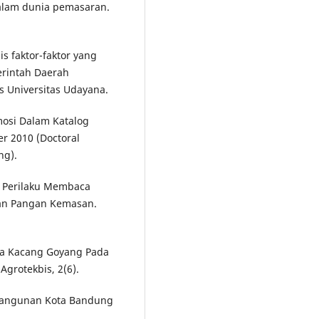
dalam dunia pemasaran.
sis faktor-faktor yang
rintah Daerah
s Universitas Udayana.
omosi Dalam Katalog
er 2010 (Doctoral
ng).
an Perilaku Membaca
han Pangan Kemasan.
ha Kacang Goyang Pada
Agrotekbis, 2(6).
embangunan Kota Bandung