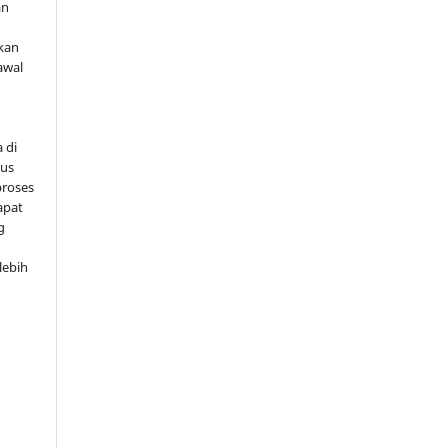
an
kan
awal
 di
tus
proses
apat
g
lebih