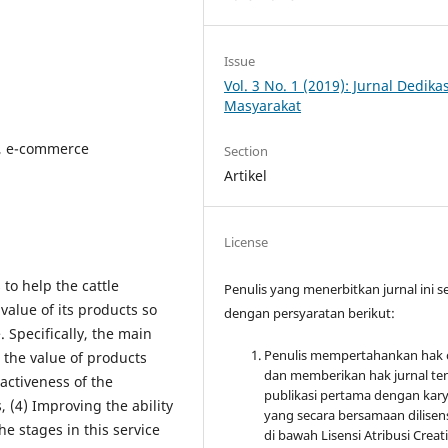
Issue
Vol. 3 No. 1 (2019): Jurnal Dedikas
Masyarakat
g, e-commerce
Section
Artikel
License
 to help the cattle
Penulis yang menerbitkan jurnal ini s
alue of its products so
dengan persyaratan berikut:
 Specifically, the main
Penulis mempertahankan hak 
g the value of products
dan memberikan hak jurnal te
activeness of the
publikasi pertama dengan kar
, (4) Improving the ability
yang secara bersamaan dilisen
he stages in this service
di bawah Lisensi Atribusi Creat