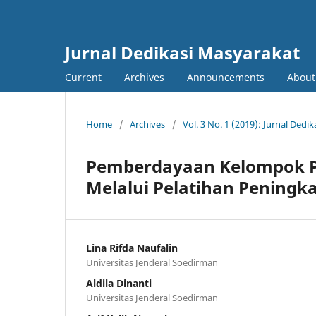
Jurnal Dedikasi Masyarakat
Current
Archives
Announcements
Abou
Home
/
Archives
/
Vol. 3 No. 1 (2019): Jurnal Dedi
Pemberdayaan Kelompok P
Melalui Pelatihan Peningk
Lina Rifda Naufalin
Universitas Jenderal Soedirman
Aldila Dinanti
Universitas Jenderal Soedirman