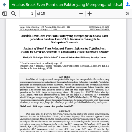
Analisis Break Even Point dan Faktor yang Mempengaruhi Usaha Tahu pada Masa Pandemi Covid-19 di Kecamatan Tolangohula Kabupaten Gorontalo