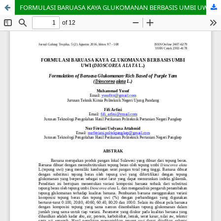
FORMULASI BARUASA KAYA GLUKOMANAN BERBASIS UMBI UWI (DIOSCOREA ALATA L.)