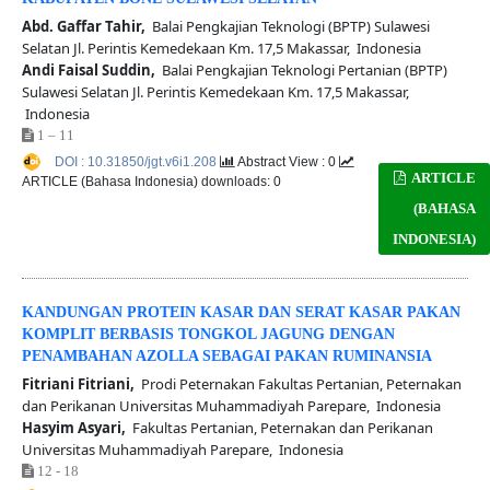
Abd. Gaffar Tahir,
Balai Pengkajian Teknologi (BPTP) Sulawesi
Selatan Jl. Perintis Kemedekaan Km. 17,5 Makassar, Indonesia
Andi Faisal Suddin,
Balai Pengkajian Teknologi Pertanian (BPTP)
Sulawesi Selatan Jl. Perintis Kemedekaan Km. 17,5 Makassar,
Indonesia
1 – 11
DOI : 10.31850/jgt.v6i1.208
Abstract View : 0
ARTICLE
ARTICLE (Bahasa Indonesia) downloads: 0
(BAHASA
INDONESIA)
KANDUNGAN PROTEIN KASAR DAN SERAT KASAR PAKAN
KOMPLIT BERBASIS TONGKOL JAGUNG DENGAN
PENAMBAHAN AZOLLA SEBAGAI PAKAN RUMINANSIA
Fitriani Fitriani,
Prodi Peternakan Fakultas Pertanian, Peternakan
dan Perikanan Universitas Muhammadiyah Parepare, Indonesia
Hasyim Asyari,
Fakultas Pertanian, Peternakan dan Perikanan
Universitas Muhammadiyah Parepare, Indonesia
12 - 18