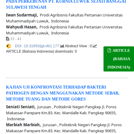
PADA PERKEBUNAN PT. KURNIA LUWUK SEJATI BANGGAI
SULAWESI TENGAH
Iwan Sudarmaji,
Prodi Agribisnis Fakultas Pertanian Universitas
Muhammadiyah Luwuk, Indonesia
Wahyudi Hasan,
Prodi Agribisnis Fakultas Pertanian Universitas
Muhammadiyah Luwuk, Indonesia
33 - 41
DOI : 10.31850/jgt.v6i1.177
Abstract View : 0
ARTICLE
ARTICLE (Bahasa Indonesia) downloads: 0
(BAHASA
INDONESIA)
KAJIAN UJI KONFRONTASI TERHADAP BAKTERI
PATHOGEN DENGAN MENGGUNAKAN METODE SEBAR,
METODE TUANG DAN METODE GORES
Seniati Seniati,
Jurusan , Politeknik Negeri Pangkep Jl. Poros
Makassar-Parepare Km.83. Kec. Mandalle Kab. Pangkep 90655,
Indonesia
Marbiah Marbiah,
Jurusan , Politeknik Negeri Pangkep Jl. Poros
Makassar-Parepare Km.83. Kec. Mandalle Kab. Pangkep 90655,