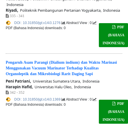
Indonesia
Riyadi,
Politeknik Pembangunan Pertanian Yogyakarta, Indonesia
335 - 341
DOI : 10.31850/jgt.v14i3.1276
Abstract View : 0
PDF
PDF (Bahasa Indonesia) downloads: 0
(BAHASA
INDONESIA)
Pengaruh Asam Parangi (Dialium indium) dan Waktu Marinasi
Menggunakan Vacuum Marinator Terhadap Kualitas
Organoleptik dan Mikrobiologi Rarit Daging Sapi
Peni Patriani,
Universitas Sumatera Utara, Indonesia
Harapin Hafid,
Universitas Halu Oleo, Indonesia
342 - 352
DOI : 10.31850/jgt.v14i3.1369
Abstract View : 0
PDF
PDF (Bahasa Indonesia) downloads: 0
(BAHASA
INDONESIA)