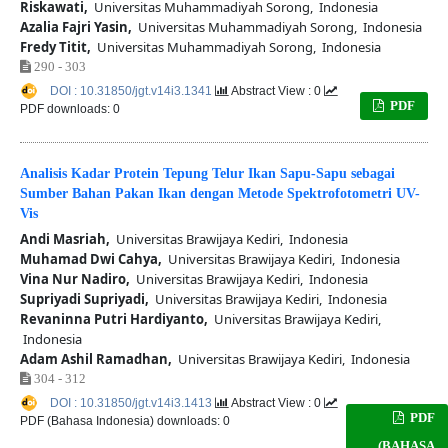
Riskawati,
Universitas Muhammadiyah Sorong, Indonesia
Azalia Fajri Yasin,
Universitas Muhammadiyah Sorong, Indonesia
Fredy Titit,
Universitas Muhammadiyah Sorong, Indonesia
290 - 303
DOI : 10.31850/jgt.v14i3.1341
Abstract View : 0
PDF
PDF downloads: 0
Analisis Kadar Protein Tepung Telur Ikan Sapu-Sapu sebagai
Sumber Bahan Pakan Ikan dengan Metode Spektrofotometri UV-
Vis
Andi Masriah,
Universitas Brawijaya Kediri, Indonesia
Muhamad Dwi Cahya,
Universitas Brawijaya Kediri, Indonesia
Vina Nur Nadiro,
Universitas Brawijaya Kediri, Indonesia
Supriyadi Supriyadi,
Universitas Brawijaya Kediri, Indonesia
Revaninna Putri Hardiyanto,
Universitas Brawijaya Kediri,
Indonesia
Adam Ashil Ramadhan,
Universitas Brawijaya Kediri, Indonesia
304 - 312
DOI : 10.31850/jgt.v14i3.1413
Abstract View : 0
PDF
PDF (Bahasa Indonesia) downloads: 0
(BAHASA