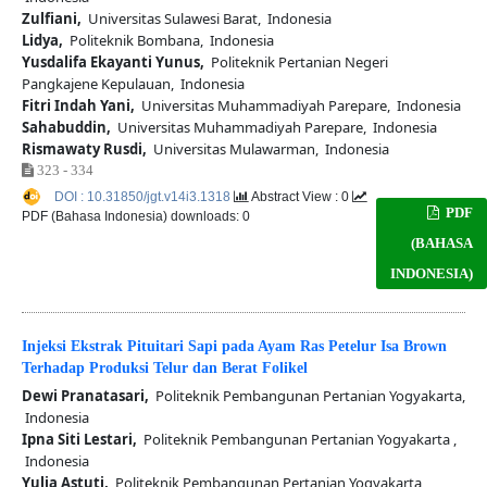
Zulfiani,
Universitas Sulawesi Barat, Indonesia
Lidya,
Politeknik Bombana, Indonesia
Yusdalifa Ekayanti Yunus,
Politeknik Pertanian Negeri
Pangkajene Kepulauan, Indonesia
Fitri Indah Yani,
Universitas Muhammadiyah Parepare, Indonesia
Sahabuddin,
Universitas Muhammadiyah Parepare, Indonesia
Rismawaty Rusdi,
Universitas Mulawarman, Indonesia
323 - 334
DOI : 10.31850/jgt.v14i3.1318
Abstract View : 0
PDF
PDF (Bahasa Indonesia) downloads: 0
(BAHASA
INDONESIA)
Injeksi Ekstrak Pituitari Sapi pada Ayam Ras Petelur Isa Brown
Terhadap Produksi Telur dan Berat Folikel
Dewi Pranatasari,
Politeknik Pembangunan Pertanian Yogyakarta,
Indonesia
Ipna Siti Lestari,
Politeknik Pembangunan Pertanian Yogyakarta ,
Indonesia
Yulia Astuti,
Politeknik Pembangunan Pertanian Yogyakarta,