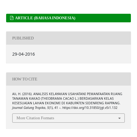
ARTICLE (BAHASA INDONESIA)
PUBLISHED
29-04-2016
HOW TO CITE
Ali, H. (2016). ANALISIS KELAYAKAN USAHATANI PEMANFAATAN RUANG
TANAMAN KAKAO (THEOBRAMA CACAO L.) BERDASARKAN KELAS
KESESUAIAN LAHAN EKONOMI DI KABUPATEN SIDENRENG RAPPANG.
Journal Galung Tropika
,
5
(1), 41 –. https://doi.org/10.31850/jgt.v5i1.132
More Citation Formats