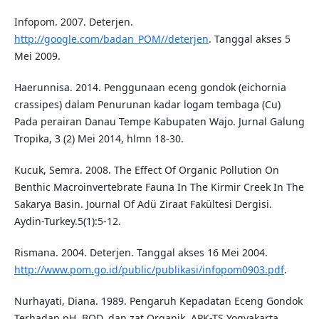
Infopom. 2007. Deterjen.
http://google.com/badan_POM//deterjen
. Tanggal akses 5
Mei 2009.
Haerunnisa. 2014. Penggunaan eceng gondok (eichornia
crassipes) dalam Penurunan kadar logam tembaga (Cu)
Pada perairan Danau Tempe Kabupaten Wajo. Jurnal Galung
Tropika, 3 (2) Mei 2014, hlmn 18-30.
Kucuk, Semra. 2008. The Effect Of Organic Pollution On
Benthic Macroinvertebrate Fauna In The Kirmir Creek In The
Sakarya Basin. Journal Of Adü Ziraat Fakültesi Dergisi.
Aydin-Turkey.5(1):5-12.
Rismana. 2004. Deterjen. Tanggal akses 16 Mei 2004.
http://www.pom.go.id/public/publikasi/infopom0903.pdf
.
Nurhayati, Diana. 1989. Pengaruh Kepadatan Eceng Gondok
Terhadap pH, BOD, dan zat Organik. APK-TS Yogyakarta.