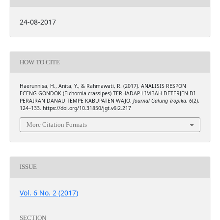
24-08-2017
HOW TO CITE
Haerunnisa, H., Anita, Y., & Rahmawati, R. (2017). ANALISIS RESPON
ECENG GONDOK (Eichornia crassipes) TERHADAP LIMBAH DETERJEN DI
PERAIRAN DANAU TEMPE KABUPATEN WAJO.
Journal Galung Tropika
,
6
(2),
124–133. https://doi.org/10.31850/jgt.v6i2.217
More Citation Formats
ISSUE
Vol. 6 No. 2 (2017)
SECTION