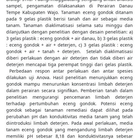
sampel, pengamatan dilaksanakan di Perairan Danau
Tempe Kabupaten Wajo. Tanaman eceng gondok ditanam
pada 9 gelas plastik berisi tanah dan air sebagai media
tanam. Tanaman diaklimatisasi selama satu minggu dan
dilanjutkan dengan penelitian dengan desain penelitian: a)
3 gelas plastik : eceng gondok + air danau, b) 3 gelas plastik
: eceng gondok + air + deterjen, c) 3 gelas plastik : eceng
gondok + air + tanah + deterjen. Setelah diaklimatisasi
diberi perlakuan dengan air deterjen dan tidak diberi air
deterjen mencapai tiga perempat tinggi dari gelas plastik.
Perbedaan respon antar perlakuan dan antar spesies
dilakukan uji Anova. Hasil penelitian menunjukkan eceng
gondok mampu menurunkan konsentrasi limbah deterjen
dalam perairan secara signifikan. Pemberian tanah dalam
penelitian mengurangi pencemaran limbah deterjen
terhadap pertumbuhan eceng gondok. Potensi eceng
gondok sebagai tanaman remediasi dapat dilihat pada
perubahan pH dan konduktivitas media tanam yang telah
diintroduksi limbah deterjen. Pada awal perlakuan, media
tanam eceng gondok yang mengandung limbah deterjen
memiliki pH sebesar 8,18 dan konduktivitasnya sebesar