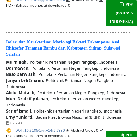
PDF
PDF (Bahasa Indonesia) downloads: 0
(BAHASA
INDONESIA)
Isolasi dan Karakterisasi Morfologi Bakteri Dekomposer Asal
Rhizosfer Tanaman Bambu dari Kabupaten Sidrap, Sulawesi
Selatan
Mu'minah,
Politeknik Pertanian Negeri Pangkep, Indonesia
Darmawan,
Politeknik Pertanian Negeri Pangkep, Indonesia
Baso Darwisah,
Politeknik Pertanian Negeri Pangkep, Indonesia
Junyah Leli Isnaini,
Politeknik Pertanian Negeri Pangkep,
Indonesia
Abdul Mutalib,
Politeknik Pertanian Negeri Pangkep, Indonesia
Muh. Dzulkifly Ashan,
Politeknik Pertanian Negeri Pangkep,
Indonesia
Sarief Ismail,
Politeknik Pertanian Negeri Pangkep, Indonesia
Erny Yuniarti,
Badan Riset Inovasi Nasional (BRIN), Indonesia
82 - 90
DOI : 10.31850/jgt.v14i1.1330
Abstract View : 0
PDF
PDF (Bahasa Indonesia) downloads: 0