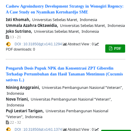
Cashew Agroindustry Development Strategy in Wonogiri Regency:
A Case Study on Nyamikan Kertohardjo SME
Isti Khomah,
Universitas Sebelas Maret, Indonesia
Ummala Azahra Oktawidia,
Universitas Sebelas Maret, Indonesia
Joko Sutrisno,
Universitas Sebelas Maret, Indonesia
13 - 21
DOI : 10.31850/jgt.v14i1.1294
Abstract View : 0
PDF
PDF downloads: 0
Pengaruh Dosis Pupuk NPK dan Konsentrasi ZPT Giberelin
Terhadap Pertumbuhan dan Hasil Tanaman Mentimun (Cucumis
sativus L.)
Nining Anggraini,
Universitas Pembangunan Nasional “Veteran”,
Indonesia
Nova Triani,
Universitas Pembangunan Nasional “Veteran”,
Indonesia
Puji Lestari Tarigan,
Universitas Pembangunan Nasional
“Veteran”, Indonesia
22 - 32
DOI : 10.31850/jgt.v14i1.1374
Abstract View : 0