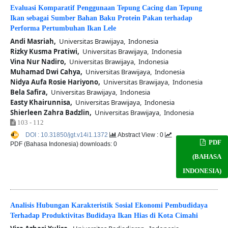
Evaluasi Komparatif Penggunaan Tepung Cacing dan Tepung
Ikan sebagai Sumber Bahan Baku Protein Pakan terhadap
Performa Pertumbuhan Ikan Lele
Andi Masriah,
Universitas Brawijaya, Indonesia
Rizky Kusma Pratiwi,
Universitas Brawijaya, Indonesia
Vina Nur Nadiro,
Universitas Brawijaya, Indonesia
Muhamad Dwi Cahya,
Universitas Brawijaya, Indonesia
Nidya Aufa Rosie Hariyono,
Universitas Brawijaya, Indonesia
Bela Safira,
Universitas Brawijaya, Indonesia
Easty Khairunnisa,
Universitas Brawijaya, Indonesia
Shierleen Zahra Badzlin,
Universitas Brawijaya, Indonesia
103 - 112
DOI : 10.31850/jgt.v14i1.1372
Abstract View : 0
PDF
PDF (Bahasa Indonesia) downloads: 0
(BAHASA
INDONESIA)
Analisis Hubungan Karakteristik Sosial Ekonomi Pembudidaya
Terhadap Produktivitas Budidaya Ikan Hias di Kota Cimahi