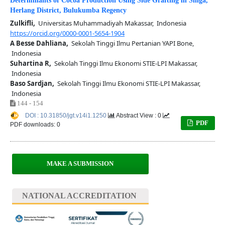
Determinants of Cocoa Production Using Side Grafting in Singa,
Herlang District, Bulukumba Regency
Zulkifli,
Universitas Muhammadiyah Makassar, Indonesia
https://orcid.org/0000-0001-5654-1904
A Besse Dahliana,
Sekolah Tinggi Ilmu Pertanian YAPI Bone,
Indonesia
Suhartina R,
Sekolah Tinggi Ilmu Ekonomi STIE-LPI Makassar,
Indonesia
Baso Sardjan,
Sekolah Tinggi Ilmu Ekonomi STIE-LPI Makassar,
Indonesia
144 - 154
DOI : 10.31850/jgt.v14i1.1250
Abstract View : 0
PDF
PDF downloads: 0
MAKE A SUBMISSION
NATIONAL ACCREDITATION