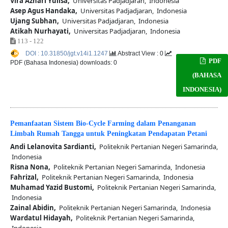
Vira Azhari Yulisa,
Universitas Padjadjaran, Indonesia
Asep Agus Handaka,
Universitas Padjadjaran, Indonesia
Ujang Subhan,
Universitas Padjadjaran, Indonesia
Atikah Nurhayati,
Universitas Padjadjaran, Indonesia
113 - 122
DOI : 10.31850/jgt.v14i1.1247
Abstract View : 0
PDF
PDF (Bahasa Indonesia) downloads: 0
(BAHASA
INDONESIA)
Pemanfaatan Sistem Bio-Cycle Farming dalam Penanganan
Limbah Rumah Tangga untuk Peningkatan Pendapatan Petani
Andi Lelanovita Sardianti,
Politeknik Pertanian Negeri Samarinda,
Indonesia
Risna Nona,
Politeknik Pertanian Negeri Samarinda, Indonesia
Fahrizal,
Politeknik Pertanian Negeri Samarinda, Indonesia
Muhamad Yazid Bustomi,
Politeknik Pertanian Negeri Samarinda,
Indonesia
Zainal Abidin,
Politeknik Pertanian Negeri Samarinda, Indonesia
Wardatul Hidayah,
Politeknik Pertanian Negeri Samarinda,
Indonesia