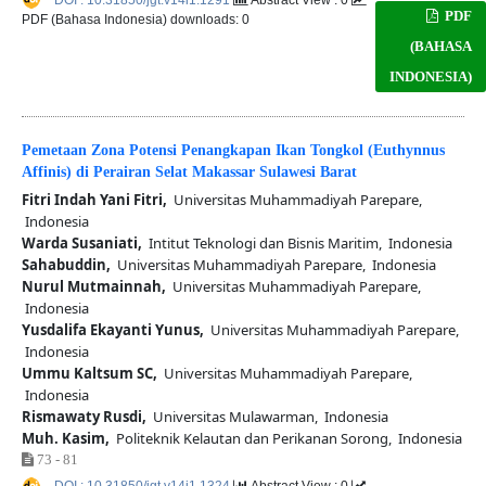
DOI : 10.31850/jgt.v14i1.1291
Abstract View : 0
PDF
PDF (Bahasa Indonesia) downloads: 0
(BAHASA
INDONESIA)
Pemetaan Zona Potensi Penangkapan Ikan Tongkol (Euthynnus
Affinis) di Perairan Selat Makassar Sulawesi Barat
Fitri Indah Yani Fitri,
Universitas Muhammadiyah Parepare,
Indonesia
Warda Susaniati,
Intitut Teknologi dan Bisnis Maritim, Indonesia
Sahabuddin,
Universitas Muhammadiyah Parepare, Indonesia
Nurul Mutmainnah,
Universitas Muhammadiyah Parepare,
Indonesia
Yusdalifa Ekayanti Yunus,
Universitas Muhammadiyah Parepare,
Indonesia
Ummu Kaltsum SC,
Universitas Muhammadiyah Parepare,
Indonesia
Rismawaty Rusdi,
Universitas Mulawarman, Indonesia
Muh. Kasim,
Politeknik Kelautan dan Perikanan Sorong, Indonesia
73 - 81
DOI : 10.31850/jgt.v14i1.1324
Abstract View : 0