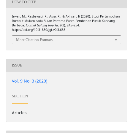
HOW TO CITE
Irwan, M., Rasbawati, R., Asra, R., & Akhsan, F. (2020). Studi Pertumbuhan
Rumput Mulato pada Bulan Pertama Pasca Pemberian Pupuk Kandang
Berbeda.
Journal Galung Tropika
,
9
(3), 245–254.
https://doi.org/10.31850/jgt.v9i3.685
More Citation Formats
ISSUE
Vol. 9 No. 3 (2020)
SECTION
Articles