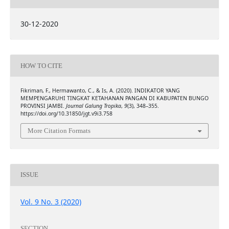
30-12-2020
HOW TO CITE
Fikriman, F., Hermawanto, C., & Is, A. (2020). INDIKATOR YANG
MEMPENGARUHI TINGKAT KETAHANAN PANGAN DI KABUPATEN BUNGO
PROVINSI JAMBI.
Journal Galung Tropika
,
9
(3), 348–355.
https://doi.org/10.31850/jgt.v9i3.758
More Citation Formats
ISSUE
Vol. 9 No. 3 (2020)
SECTION