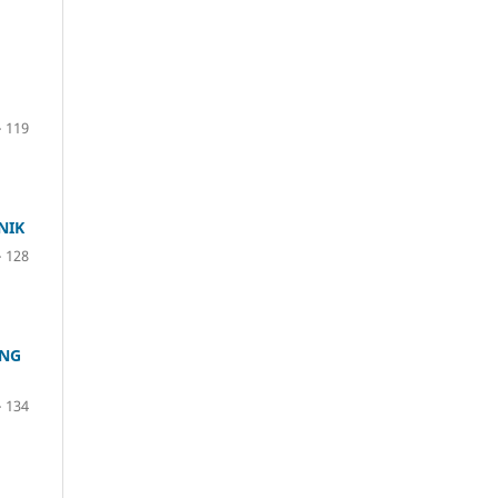
– 119
NIK
– 128
ANG
– 134