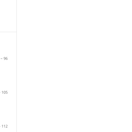
 – 96
– 105
– 112