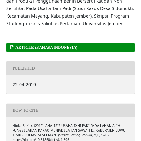
dan Produksi Penggunaan Benih Bersertifikat dan Non
Sertifikat Pada Usaha Tani Padi (Studi Kasus Desa Sidomukti,
Kecamatan Mayang, Kabupaten Jember). Skripsi. Program
Studi Agribisnis Fakultas Pertanian. Universitas Jember.
ARTICLE (BAHASA INDONESIA)
PUBLISHED
22-04-2019
HOW TO CITE
Hiola, S. K. Y. (2019). ANALISIS USAHA TANI PADI PADA LAHAN ALIH
FUNGSI LAHAN KAKAO MENJADI LAHAN SAWAH DI KABUPATEN LUWU
TIMUR SULAWESI SELATAN.
Journal Galung Tropika
,
8
(1), 9–16.
https://doi.org/10.31850/jgt.v8i1.395