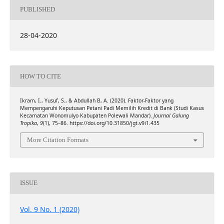
PUBLISHED
28-04-2020
HOW TO CITE
Ikram, I., Yusuf, S., & Abdullah B, A. (2020). Faktor-Faktor yang
Mempengaruhi Keputusan Petani Padi Memilih Kredit di Bank (Studi Kasus
Kecamatan Wonomulyo Kabupaten Polewali Mandar).
Journal Galung
Tropika
,
9
(1), 75–86. https://doi.org/10.31850/jgt.v9i1.435
More Citation Formats
ISSUE
Vol. 9 No. 1 (2020)