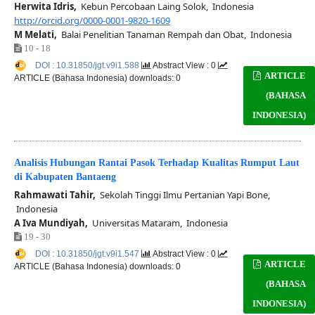
Herwita Idris,
Kebun Percobaan Laing Solok, Indonesia
http://orcid.org/0000-0001-9820-1609
M Melati,
Balai Penelitian Tanaman Rempah dan Obat, Indonesia
10 - 18
DOI : 10.31850/jgt.v9i1.588
Abstract View : 0
ARTICLE
ARTICLE (Bahasa Indonesia) downloads: 0
(BAHASA
INDONESIA)
Analisis Hubungan Rantai Pasok Terhadap Kualitas Rumput Laut
di Kabupaten Bantaeng
Rahmawati Tahir,
Sekolah Tinggi Ilmu Pertanian Yapi Bone,
Indonesia
A Iva Mundiyah,
Universitas Mataram, Indonesia
19 - 30
DOI : 10.31850/jgt.v9i1.547
Abstract View : 0
ARTICLE
ARTICLE (Bahasa Indonesia) downloads: 0
(BAHASA
INDONESIA)