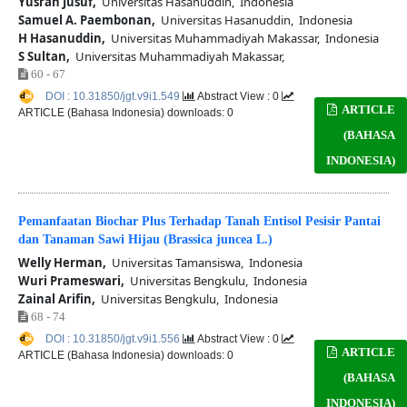
Yusran Jusuf,
Universitas Hasanuddin, Indonesia
Samuel A. Paembonan,
Universitas Hasanuddin, Indonesia
H Hasanuddin,
Universitas Muhammadiyah Makassar, Indonesia
S Sultan,
Universitas Muhammadiyah Makassar,
60 - 67
DOI : 10.31850/jgt.v9i1.549
Abstract View : 0
ARTICLE
ARTICLE (Bahasa Indonesia) downloads: 0
(BAHASA
INDONESIA)
Pemanfaatan Biochar Plus Terhadap Tanah Entisol Pesisir Pantai
dan Tanaman Sawi Hijau (Brassica juncea L.)
Welly Herman,
Universitas Tamansiswa, Indonesia
Wuri Prameswari,
Universitas Bengkulu, Indonesia
Zainal Arifin,
Universitas Bengkulu, Indonesia
68 - 74
DOI : 10.31850/jgt.v9i1.556
Abstract View : 0
ARTICLE
ARTICLE (Bahasa Indonesia) downloads: 0
(BAHASA
INDONESIA)