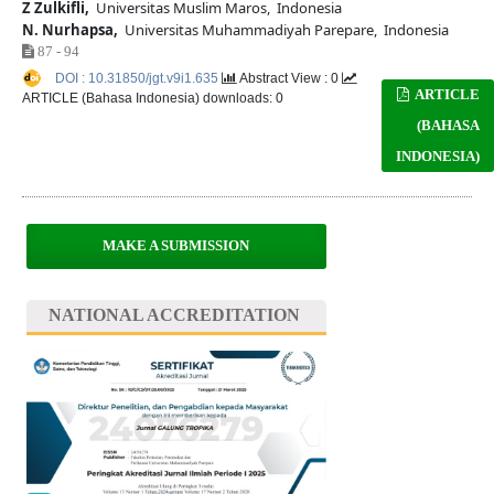
Z Zulkifli,
Universitas Muslim Maros, Indonesia
N. Nurhapsa,
Universitas Muhammadiyah Parepare, Indonesia
87 - 94
DOI : 10.31850/jgt.v9i1.635
Abstract View : 0
ARTICLE
ARTICLE (Bahasa Indonesia) downloads: 0
(BAHASA
INDONESIA)
MAKE A SUBMISSION
NATIONAL ACCREDITATION