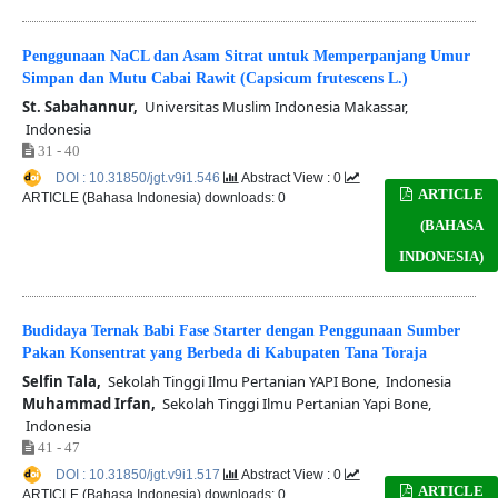
Penggunaan NaCL dan Asam Sitrat untuk Memperpanjang Umur
Simpan dan Mutu Cabai Rawit (Capsicum frutescens L.)
St. Sabahannur,
Universitas Muslim Indonesia Makassar,
Indonesia
31 - 40
DOI : 10.31850/jgt.v9i1.546
Abstract View : 0
ARTICLE
ARTICLE (Bahasa Indonesia) downloads: 0
(BAHASA
INDONESIA)
Budidaya Ternak Babi Fase Starter dengan Penggunaan Sumber
Pakan Konsentrat yang Berbeda di Kabupaten Tana Toraja
Selfin Tala,
Sekolah Tinggi Ilmu Pertanian YAPI Bone, Indonesia
Muhammad Irfan,
Sekolah Tinggi Ilmu Pertanian Yapi Bone,
Indonesia
41 - 47
DOI : 10.31850/jgt.v9i1.517
Abstract View : 0
ARTICLE
ARTICLE (Bahasa Indonesia) downloads: 0