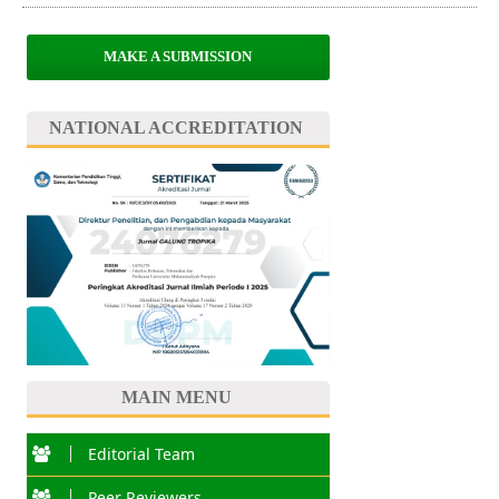
MAKE A SUBMISSION
NATIONAL ACCREDITATION
MAIN MENU
Editorial Team
Peer Reviewers