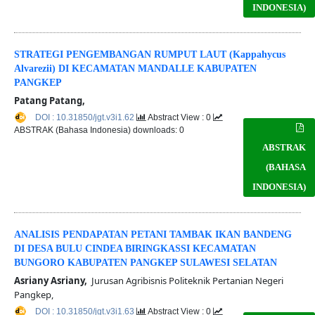
INDONESIA)
STRATEGI PENGEMBANGAN RUMPUT LAUT (Kappahycus
Alvarezii) DI KECAMATAN MANDALLE KABUPATEN
PANGKEP
Patang Patang,
DOI : 10.31850/jgt.v3i1.62
Abstract View : 0
ABSTRAK (Bahasa Indonesia) downloads: 0
ABSTRAK
(BAHASA
INDONESIA)
ANALISIS PENDAPATAN PETANI TAMBAK IKAN BANDENG
DI DESA BULU CINDEA BIRINGKASSI KECAMATAN
BUNGORO KABUPATEN PANGKEP SULAWESI SELATAN
Asriany Asriany,
Jurusan Agribisnis Politeknik Pertanian Negeri
Pangkep,
DOI : 10.31850/jgt.v3i1.63
Abstract View : 0