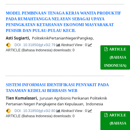
MODEL PEMBINAAN TENAGA KERJA WANITA PRODUKTIF
PADA RUMAHTANGGA NELAYAN SEBAGAI UPAYA
PENINGKATAN KETAHANAN EKONOMI MASYARAKAT
PESISIR DAN PULAU-PULAU KECIL
Asti Sugiarti,
PoliteknikPertanianNegeriPangkep,
DOI : 10.31850/jgt.v3i2.79
Abstract View : 0
ARTICLE
ARTICLE (Bahasa Indonesia) downloads: 0
(BAHASA
INDONESIA)
SISTEM INFORMASI IDENTIFIKASI PENYAKIT PADA
TANAMAN KEDELAI BERBASIS WEB
Tien Kumalasari,
Jurusan Agribisnis Perikanan Politeknik
Pertanian Negeri Pangkajene dan Kepulauan, Indonesia
DOI : 10.31850/jgt.v3i2.80
Abstract View : 0
ARTICLE
ARTICLE (Bahasa Indonesia) downloads: 0
(BAHASA