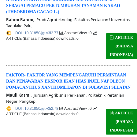
SEBAGAI PEMACU PERTUMBUHAN TANAMAN KAKAO
(THEOBROMA CACAO L.)
Rahmi Rahmi,
Prodi Agroteknologi Fakultas Pertanian Universitas
Tadulako Palu,
DOI : 10.31850/jgt.v3i2.77
Abstract View : 0
ARTICLE
ARTICLE (Bahasa Indonesia) downloads: 0
(BAHASA
INDONESIA)
FAKTOR- FAKTOR YANG MEMPENGARUHI PERMINTAAN
DAN PENAWARAN EKSPOR IKAN HIAS INJEL NAPOLEON
POMACANTHUS XANTHOMETAPON DI SULAWESI SELATAN
Mauli Kasmi,
Jurusan Agribisnis Perikanan, Politeknik Pertanian
Negeri Pangkep,
DOI : 10.31850/jgt.v3i2.78
Abstract View : 0
ARTICLE
ARTICLE (Bahasa Indonesia) downloads: 0
(BAHASA
INDONESIA)