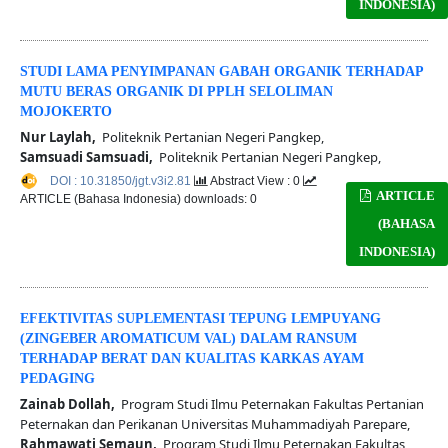
INDONESIA)
STUDI LAMA PENYIMPANAN GABAH ORGANIK TERHADAP
MUTU BERAS ORGANIK DI PPLH SELOLIMAN
MOJOKERTO
Nur Laylah,
Politeknik Pertanian Negeri Pangkep,
Samsuadi Samsuadi,
Politeknik Pertanian Negeri Pangkep,
DOI : 10.31850/jgt.v3i2.81
Abstract View : 0
ARTICLE
ARTICLE (Bahasa Indonesia) downloads: 0
(BAHASA
INDONESIA)
EFEKTIVITAS SUPLEMENTASI TEPUNG LEMPUYANG
(ZINGEBER AROMATICUM VAL) DALAM RANSUM
TERHADAP BERAT DAN KUALITAS KARKAS AYAM
PEDAGING
Zainab Dollah,
Program Studi Ilmu Peternakan Fakultas Pertanian
Peternakan dan Perikanan Universitas Muhammadiyah Parepare,
Rahmawati Semaun,
Program Studi Ilmu Peternakan Fakultas