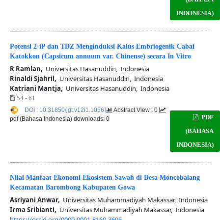
INDONESIA)
Potensi 2-iP dan TDZ Menginduksi Kalus Embriogenik Cabai
Katokkon (Capsicum annuum var. Chinense) secara In Vitro
R Ramlan,
Universitas Hasanuddin, Indonesia
Rinaldi Sjahril,
Universitas Hasanuddin, Indonesia
Katriani Mantja,
Universitas Hasanuddin, Indonesia
54 - 61
DOI : 10.31850/jgt.v12i1.1056
Abstract View : 0
PDF
pdf (Bahasa Indonesia) downloads: 0
(BAHASA
INDONESIA)
Nilai Manfaat Ekonomi Ekosistem Sawah di Desa Moncobalang
Kecamatan Barombong Kabupaten Gowa
Asriyani Anwar,
Universitas Muhammadiyah Makassar, Indonesia
Irma Sribianti,
Universitas Muhammadiyah Makassar, Indonesia
https://orcid.org/0000-0001-8160-3695