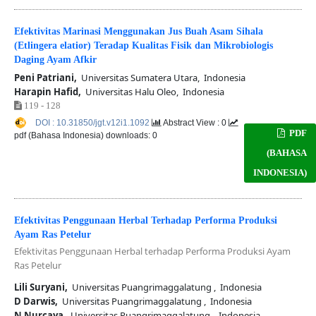
Efektivitas Marinasi Menggunakan Jus Buah Asam Sihala
(Etlingera elatior) Teradap Kualitas Fisik dan Mikrobiologis
Daging Ayam Afkir
Peni Patriani,
Universitas Sumatera Utara, Indonesia
Harapin Hafid,
Universitas Halu Oleo, Indonesia
119 - 128
DOI : 10.31850/jgt.v12i1.1092
Abstract View : 0
PDF
pdf (Bahasa Indonesia) downloads: 0
(BAHASA
INDONESIA)
Efektivitas Penggunaan Herbal Terhadap Performa Produksi
Ayam Ras Petelur
Efektivitas Penggunaan Herbal terhadap Performa Produksi Ayam
Ras Petelur
Lili Suryani,
Universitas Puangrimaggalatung , Indonesia
D Darwis,
Universitas Puangrimaggalatung , Indonesia
N Nurcaya,
Universitas Puangrimaggalatung , Indonesia