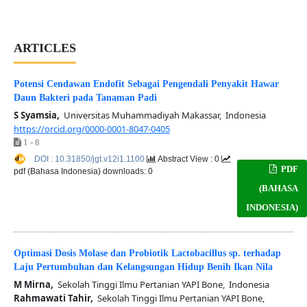
ARTICLES
Potensi Cendawan Endofit Sebagai Pengendali Penyakit Hawar
Daun Bakteri pada Tanaman Padi
S Syamsia,
Universitas Muhammadiyah Makassar, Indonesia
https://orcid.org/0000-0001-8047-0405
1 - 8
DOI : 10.31850/jgt.v12i1.1100
Abstract View : 0
PDF
pdf (Bahasa Indonesia) downloads: 0
(BAHASA
INDONESIA)
Optimasi Dosis Molase dan Probiotik Lactobacillus sp. terhadap
Laju Pertumbuhan dan Kelangsungan Hidup Benih Ikan Nila
M Mirna,
Sekolah Tinggi Ilmu Pertanian YAPI Bone, Indonesia
Rahmawati Tahir,
Sekolah Tinggi Ilmu Pertanian YAPI Bone,