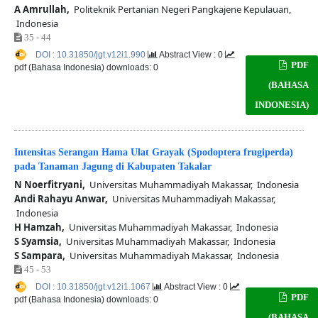
A Amrullah,
Politeknik Pertanian Negeri Pangkajene Kepulauan,
Indonesia
35 - 44
DOI : 10.31850/jgt.v12i1.990
Abstract View : 0
PDF
pdf (Bahasa Indonesia) downloads: 0
(BAHASA
INDONESIA)
Intensitas Serangan Hama Ulat Grayak (Spodoptera frugiperda)
pada Tanaman Jagung di Kabupaten Takalar
N Noerfitryani,
Universitas Muhammadiyah Makassar, Indonesia
Andi Rahayu Anwar,
Universitas Muhammadiyah Makassar,
Indonesia
H Hamzah,
Universitas Muhammadiyah Makassar, Indonesia
S Syamsia,
Universitas Muhammadiyah Makassar, Indonesia
S Sampara,
Universitas Muhammadiyah Makassar, Indonesia
45 - 53
DOI : 10.31850/jgt.v12i1.1067
Abstract View : 0
PDF
pdf (Bahasa Indonesia) downloads: 0
(BAHASA