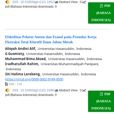
DOI : 10.31850/jgt.v12i1.1052
Abstract View : 0
PDF
pdf (Bahasa Indonesia) downloads: 0
(BAHASA
INDONESIA)
Efektifitas Pelarut Aseton dan Etanol pada Prosedur Kerja
Ekstraksi Total Klorofil Daun Jabon Merah
Alisyah Andini Alif,
Universitas Hasanuddin, Indonesia
G Gusmiaty,
Universitas Hasanuddin, Indonesia
Muhammad Bima Akzad,
Universitas Hasanuddin, Indonesia
Iradhatullah Rahim,
Universitas Muhammadiyah Parepare,
Indonesia
Siti Halima Larekeng,
Universitas Hasanuddin, Indonesia
https://orcid.org/0000-0002-9749-9500
109 - 118
DOI : 10.31850/jgt.v12i1.1046
Abstract View : 0
PDF
pdf (Bahasa Indonesia) downloads: 0
(BAHASA
INDONESIA)