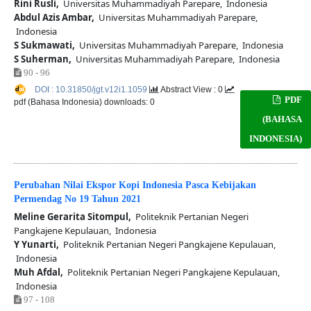
Rini Rusli,
Universitas Muhammadiyah Parepare, Indonesia
Abdul Azis Ambar,
Universitas Muhammadiyah Parepare,
Indonesia
S Sukmawati,
Universitas Muhammadiyah Parepare, Indonesia
S Suherman,
Universitas Muhammadiyah Parepare, Indonesia
90 - 96
DOI : 10.31850/jgt.v12i1.1059
Abstract View : 0
PDF
pdf (Bahasa Indonesia) downloads: 0
(BAHASA
INDONESIA)
Perubahan Nilai Ekspor Kopi Indonesia Pasca Kebijakan
Permendag No 19 Tahun 2021
Meline Gerarita Sitompul,
Politeknik Pertanian Negeri
Pangkajene Kepulauan, Indonesia
Y Yunarti,
Politeknik Pertanian Negeri Pangkajene Kepulauan,
Indonesia
Muh Afdal,
Politeknik Pertanian Negeri Pangkajene Kepulauan,
Indonesia
97 - 108