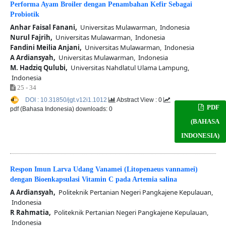
Performa Ayam Broiler dengan Penambahan Kefir Sebagai
Probiotik
Anhar Faisal Fanani,
Universitas Mulawarman, Indonesia
Nurul Fajrih,
Universitas Mulawarman, Indonesia
Fandini Meilia Anjani,
Universitas Mulawarman, Indonesia
A Ardiansyah,
Universitas Mulawarman, Indonesia
M. Hadziq Qulubi,
Universitas Nahdlatul Ulama Lampung,
Indonesia
25 - 34
DOI : 10.31850/jgt.v12i1.1012
Abstract View : 0
PDF
pdf (Bahasa Indonesia) downloads: 0
(BAHASA
INDONESIA)
Respon Imun Larva Udang Vanamei (Litopenaeus vannamei)
dengan Bioenkapsulasi Vitamin C pada Artemia salina
A Ardiansyah,
Politeknik Pertanian Negeri Pangkajene Kepulauan,
Indonesia
R Rahmatia,
Politeknik Pertanian Negeri Pangkajene Kepulauan,
Indonesia