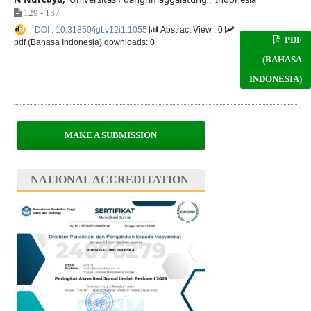
129 - 137
DOI : 10.31850/jgt.v12i1.1055
Abstract View : 0
PDF
pdf (Bahasa Indonesia) downloads: 0
(BAHASA
INDONESIA)
MAKE A SUBMISSION
NATIONAL ACCREDITATION