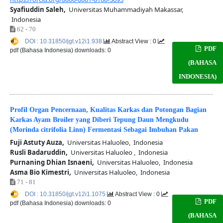
Syafiuddin Saleh,
Universitas Muhammadiyah Makassar,
Indonesia
62 - 70
DOI : 10.31850/jgt.v12i1.938
Abstract View : 0
PDF
pdf (Bahasa Indonesia) downloads: 0
(BAHASA
INDONESIA)
Profil Organ Pencernaan, Kualitas Karkas dan Potongan Bagian
Karkas Ayam Broiler yang Diberi Tepung Daun Mengkudu
(Morinda citrifolia Linn) Fermentasi Sebagai Imbuhan Pakan
Fuji Astuty Auza,
Universitas Haluoleo, Indonesia
Rusli Badaruddin,
Universitas Haluoleo , Indonesia
Purnaning Dhian Isnaeni,
Universitas Haluoleo, Indonesia
Asma Bio Kimestri,
Universitas Haluoleo, Indonesia
71 - 81
DOI : 10.31850/jgt.v12i1.1075
Abstract View : 0
PDF
pdf (Bahasa Indonesia) downloads: 0
(BAHASA