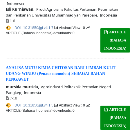
Indonesia
Edi Kurniawan,
Prodi Agribisnis Fakultas Pertanian, Peternakan
dan Perikanan Universitas Muhammadiyah Parepare, Indonesia
1-6
DOI : 10.31850/jgt.v4i1.7
Abstract View : 0
ARTICLE
ARTICLE (Bahasa Indonesia) downloads: 0
(BAHASA
INDONESIA)
ANALISA MUTU KIMIA CHITOSAN DARI LIMBAH KULIT
UDANG WINDU (Penaus monodon) SEBAGAI BAHAN
PENGAWET
mursida mursida,
Agroindustri Politeknik Pertanian Negeri
Pangkep, Indonesia
7-18
DOI : 10.31850/jgt.v4i1.5
Abstract View : 0
ARTICLE
ARTICLE (Bahasa Indonesia) downloads: 0
(BAHASA
INDONESIA)