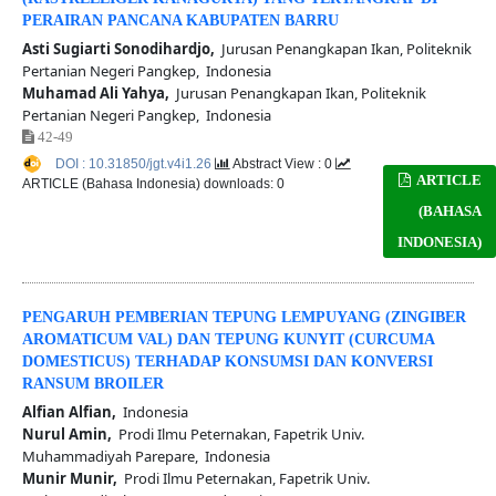
PERAIRAN PANCANA KABUPATEN BARRU
Asti Sugiarti Sonodihardjo,
Jurusan Penangkapan Ikan, Politeknik
Pertanian Negeri Pangkep, Indonesia
Muhamad Ali Yahya,
Jurusan Penangkapan Ikan, Politeknik
Pertanian Negeri Pangkep, Indonesia
42-49
DOI : 10.31850/jgt.v4i1.26
Abstract View : 0
ARTICLE
ARTICLE (Bahasa Indonesia) downloads: 0
(BAHASA
INDONESIA)
PENGARUH PEMBERIAN TEPUNG LEMPUYANG (ZINGIBER
AROMATICUM VAL) DAN TEPUNG KUNYIT (CURCUMA
DOMESTICUS) TERHADAP KONSUMSI DAN KONVERSI
RANSUM BROILER
Alfian Alfian,
Indonesia
Nurul Amin,
Prodi Ilmu Peternakan, Fapetrik Univ.
Muhammadiyah Parepare, Indonesia
Munir Munir,
Prodi Ilmu Peternakan, Fapetrik Univ.