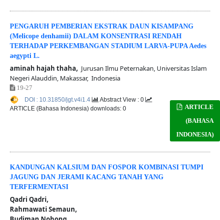
PENGARUH PEMBERIAN EKSTRAK DAUN KISAMPANG
(Melicope denhamii) DALAM KONSENTRASI RENDAH
TERHADAP PERKEMBANGAN STADIUM LARVA-PUPA Aedes
aegypti L.
aminah hajah thaha,
Jurusan Ilmu Peternakan, Universitas Islam
Negeri Alauddin, Makassar, Indonesia
19-27
DOI : 10.31850/jgt.v4i1.4
Abstract View : 0
ARTICLE
ARTICLE (Bahasa Indonesia) downloads: 0
(BAHASA
INDONESIA)
KANDUNGAN KALSIUM DAN FOSPOR KOMBINASI TUMPI
JAGUNG DAN JERAMI KACANG TANAH YANG
TERFERMENTASI
Qadri Qadri,
Rahmawati Semaun,
Budiman Nohong,