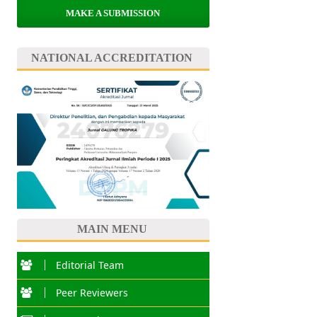
MAKE A SUBMISSION
NATIONAL ACCREDITATION
MAIN MENU
Editorial Team
Peer Reviewers