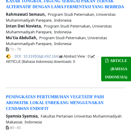
KASAR TONGKOL JAGUNG SEBAGAI PAKAN TERNAK
ALTERNATIF DENGAN LAMA FERMENTASI YANG BERBEDA
Rahmawati Semaun,
Program Studi Peternakan, Universitas
Muhammadiyah Parepare, Indonesia
Intan Dwi Novieta,
Program Studi Peternakan, Universitas
Muhammadiyah Parepare, Indonesia
Mu’tia Abdullah,
Program Studi Peternakan, Universitas
Muhammadiyah Parepare, Indonesia
71 - 79
DOI : 10.31850/jgt.v5i2.164
Abstract View : 0
ARTICLE
ARTICLE (Bahasa Indonesia) downloads: 0
(BAHASA
INDONESIA)
PENINGKATAN PERTUMBUHAN VEGETATIF PADI
AROMATIK LOKAL ENREKANG MENGGUNAKAN
CENDAWAN ENDOFIT
Syamsia Syamsia,
Fakultas Pertanian Univeritas Muhammadiyah
Makassar, Indonesia
80 - 85